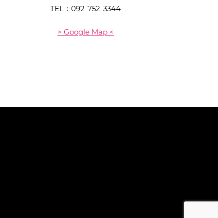
TEL：
092-752-3344
> Google Map <