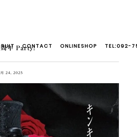
CRUIT
CONTACT
ONLINESHOP
TEL:092-
周年 Party!
2月
24
,
2025