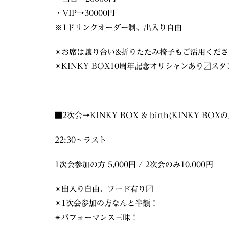
・VIP→30000円
※1ドリンクオーダー制、出入り自由
✴︎お席は譲り合い&折りたたみ椅子もご活用くださ
✴︎KINKY BOX10周年記念オリシャンあり〼
■2次会→KINKY BOX & birth(KINKY BO
22:30〜ラスト
1次会参加の方 5,000円 / 2次会のみ10,000円
✴︎出入り自由、フード有り〼
✴︎1次会参加の方なんと半額！
✴︎パフォーマンス三昧！