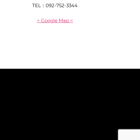
TEL：
092-752-3344
> Google Map <