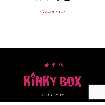
TEL：
092-752-3344
> Google Map <
© 2020 KINKY BOX.