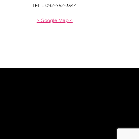
TEL：
092-752-3344
> Google Map <